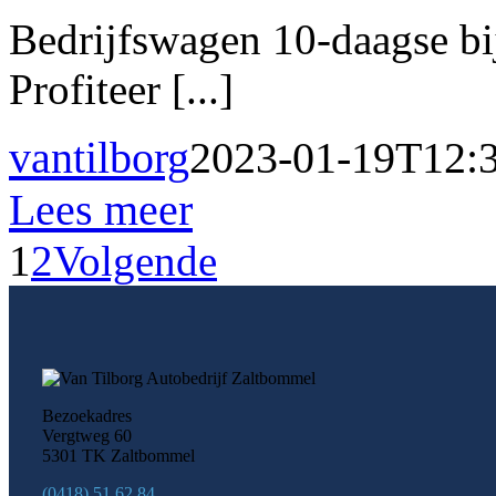
Bedrijfswagen 10-daagse bi
Profiteer [...]
vantilborg
2023-01-19T12:
Lees meer
1
2
Volgende
Bezoekadres
Vergtweg 60
5301 TK Zaltbommel
(0418) 51 62 84