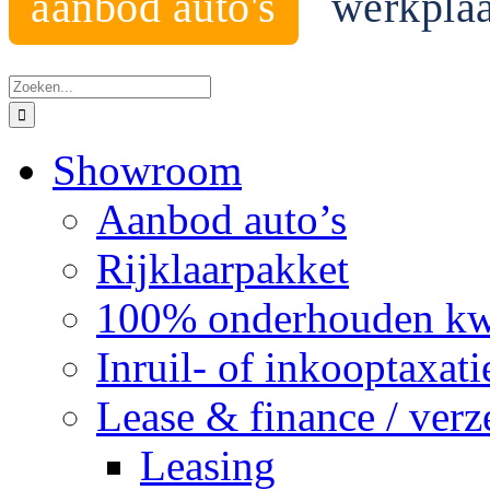
aanbod auto's
werkplaa
Zoeken
naar:
Showroom
Aanbod auto’s
Rijklaarpakket
100% onderhouden kwal
Inruil- of inkooptaxati
Lease & finance / ver
Leasing