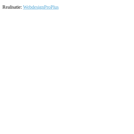
Realisatie:
WebdesignProPlus
Facebook
LinkedIn
Instagram