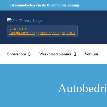
Skip
Brommobielen via de Brommobielkoning
to
content
VAKANTIE
Bekijk onze aangepaste openingstijden »
Showroom
Werkplaatsplanner
Verhuur
Autobedri
Vanzelfspre