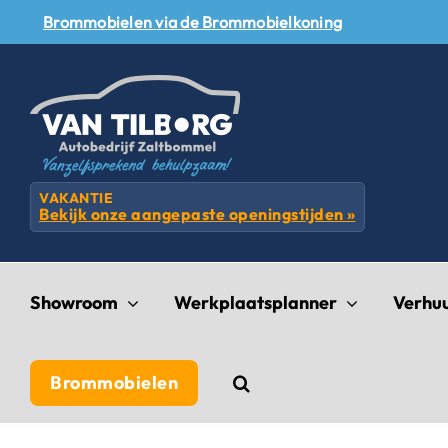
Skip
Brommobielen via de Brommobielkoning
to
content
VAKANTIE
Bekijk onze aangepaste openingstijden »
Showroom
Werkplaatsplanner
Verhu
Brommobielen