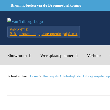
Skip
Brommobielen via de Brommobielkoning
to
content
VAKANTIE
Bekijk onze aangepaste openingstijden »
Showroom
Werkplaatsplanner
Verhuur
Je bent nu hier:
Home
Hoe wij als Autobedrijf Van Tilborg inspelen o