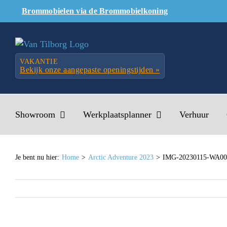
Skip
Brommobielen via de Brommobielkoning
to
content
VAKANTIE
Bekijk onze aangepaste openingstijden »
Showroom
Werkplaatsplanner
Verhuur
Je bent nu hier:
Home
Arctic Adventure 2023
IMG-20230115-WA00