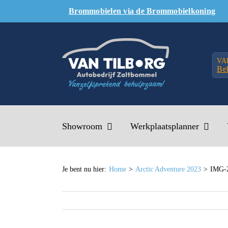
Skip
Brommobielen via de Brommobielkoning
to
content
VA
Bek
Showroom
Werkplaatsplanner
Je bent nu hier:
Home
Arctic Adventure 2023
IMG-