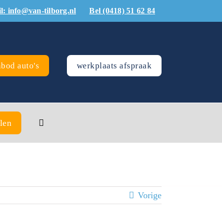
l: info@van-tilborg.nl
Bel (0418) 51 62 84
bod auto's
werkplaats afspraak
len
Vorige