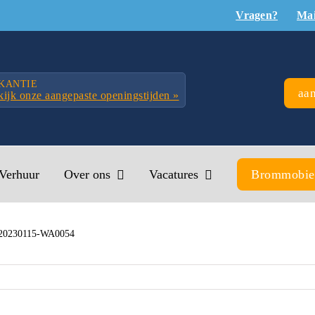
Vragen?
Mai
KANTIE
aan
ijk onze aangepaste openingstijden »
Verhuur
Over ons
Vacatures
Brommobie
20230115-WA0054