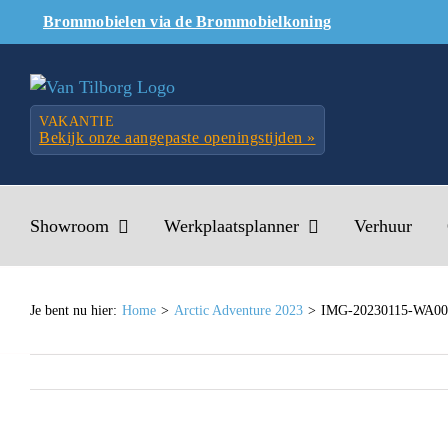
Skip
Brommobielen via de Brommobielkoning
to
content
VAKANTIE
Bekijk onze aangepaste openingstijden »
Showroom
Werkplaatsplanner
Verhuur
Je bent nu hier:
Home
Arctic Adventure 2023
IMG-20230115-WA00