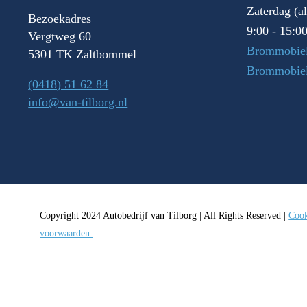
Zaterdag (a
Bezoekadres
9:00 - 15:0
Vergtweg 60
Brommobiel
5301 TK Zaltbommel
Brommobie
(0418) 51 62 84
info@van-tilborg.nl
Copyright 2024 Autobedrijf van Tilborg | All Rights Reserved |
Cook
voorwaarden