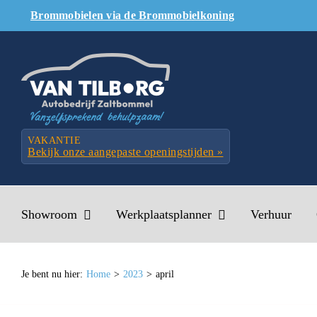
Skip
Brommobielen via de Brommobielkoning
to
content
VAKANTIE
Bekijk onze aangepaste openingstijden »
Showroom
Werkplaatsplanner
Verhuur
Je bent nu hier:
Home
2023
april