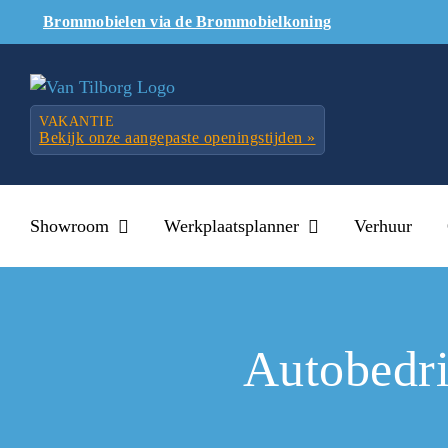
Skip
Brommobielen via de Brommobielkoning
to
content
VAKANTIE
Bekijk onze aangepaste openingstijden »
Showroom
Werkplaatsplanner
Verhuur
Autobedri
Vanzelfspre