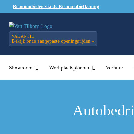
Skip
Brommobielen via de Brommobielkoning
to
content
VAKANTIE
Bekijk onze aangepaste openingstijden »
Showroom
Werkplaatsplanner
Verhuur
Autobedri
Vanzelfspre