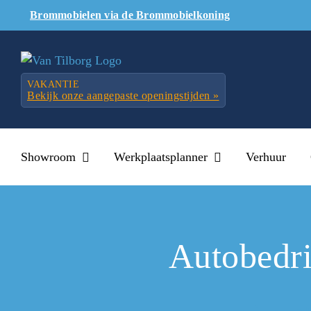
Skip
Brommobielen via de Brommobielkoning
to
content
VAKANTIE
Bekijk onze aangepaste openingstijden »
Showroom
Werkplaatsplanner
Verhuur
Autobedri
Vanzelfspre