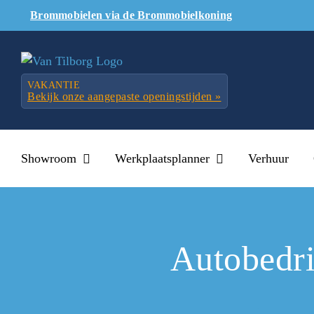
Skip
Brommobielen via de Brommobielkoning
to
content
VAKANTIE
Bekijk onze aangepaste openingstijden »
Showroom
Werkplaatsplanner
Verhuur
Autobedri
Vanzelfspre