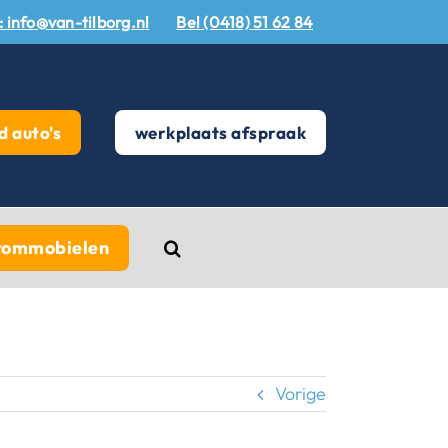
: info@van-tilborg.nl
Bel (0418) 51 62 84
 auto's
werkplaats afspraak
rommobielen
Vorige