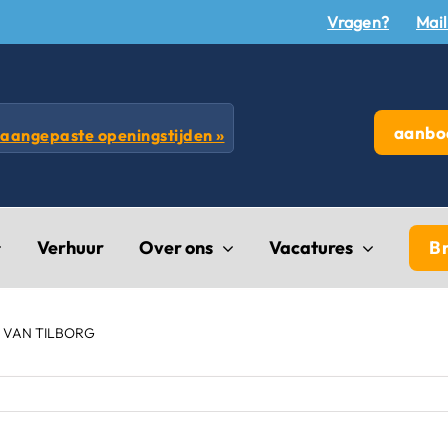
Vragen?
Mail
aanbod
 aangepaste openingstijden »
Verhuur
Over ons
Vacatures
B
VAN TILBORG