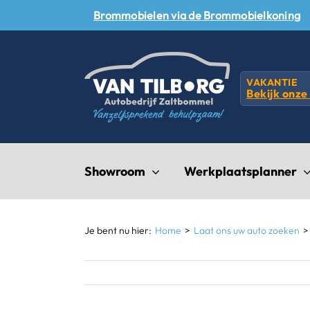
Skip
Brommobielen via de Brommobielkoning
to
content
VAKANTIE
Bekijk onze
Showroom
Werkplaatsplanner
Je bent nu hier:
Home
Laat ons uw auto zoeken