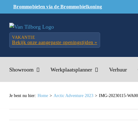
Skip
Brommobielen via de Brommobielkoning
to
content
VAKANTIE
Bekijk onze aangepaste openingstijden »
Showroom
Werkplaatsplanner
Verhuur
Je bent nu hier:
Home
Arctic Adventure 2023
IMG-20230115-WA00