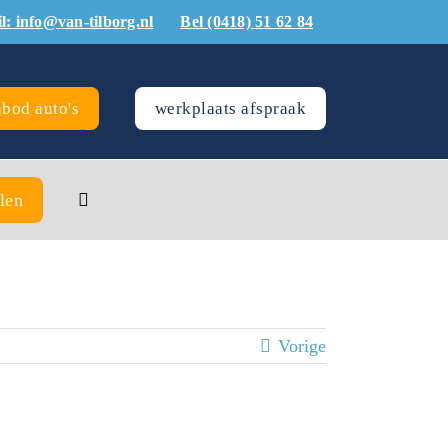
l: info@van-tilborg.nl
Bel (0418) 51 62 84
bod auto's
werkplaats afspraak
len
Vorige