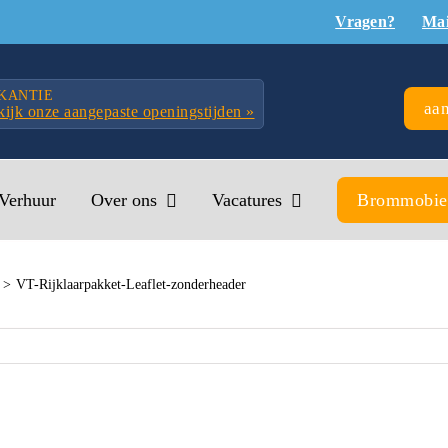
Vragen?
Mai
KANTIE
aan
ijk onze aangepaste openingstijden »
Verhuur
Over ons
Vacatures
Brommobie
VT-Rijklaarpakket-Leaflet-zonderheader